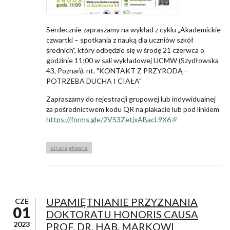
Serdecznie zapraszamy na wykład z cyklu „Akademickie
czwartki – spotkania z nauką dla uczniów szkół
średnich”, który odbędzie się w środę 21 czerwca o
godzinie 11:00 w sali wykładowej UCMW (Szydłowska
43, Poznań). nt. "KONTAKT Z PRZYRODĄ -
POTRZEBA DUCHA I CIAŁA"
Zapraszamy do rejestracji grupowej lub indywidualnej
za pośrednictwem kodu QR na plakacie lub pod linkiem
https://forms.gle/2V53ZetjxABacL9X6
(link is external)
strona główna
UPAMIĘTNIANIE PRZYZNANIA
CZE
01
DOKTORATU HONORIS CAUSA
2023
PROF. DR. HAB. MARKOWI