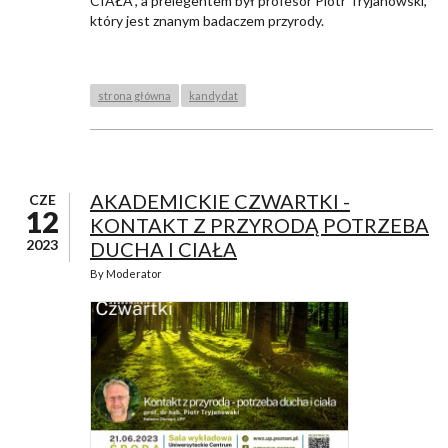
CIAŁA", a prelegentem był profesor Piotr Tryjanowski,
który jest znanym badaczem przyrody.
strona główna
kandydat
AKADEMICKIE CZWARTKI -
CZE
12
KONTAKT Z PRZYRODĄ POTRZEBA
2023
DUCHA I CIAŁA
By
Moderator