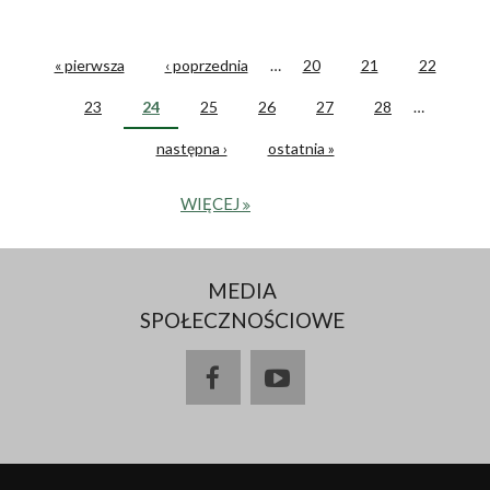
« pierwsza
‹ poprzednia
…
20
21
22
STRONY
23
24
25
26
27
28
…
następna ›
ostatnia »
WIĘCEJ
MEDIA
SPOŁECZNOŚCIOWE