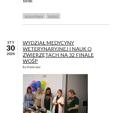
10:00.
strona główna
student
WYDZIAŁ MEDYCYNY
STY
30
WETERYNARYJNEJ I NAUK O
2024
ZWIERZĘTACH NA 32 FINALE
WOŚP
By
Moderator