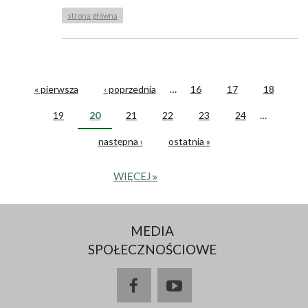
strona główna
« pierwsza
‹ poprzednia
…
16
17
18
STRONY
19
20
21
22
23
24
…
następna ›
ostatnia »
WIĘCEJ
MEDIA
SPOŁECZNOŚCIOWE