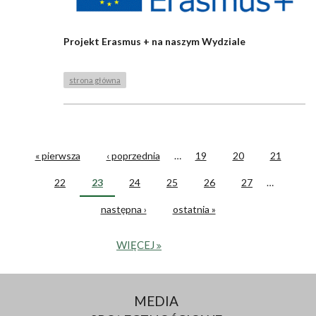
Projekt Erasmus + na naszym Wydziale
strona główna
« pierwsza
‹ poprzednia
…
19
20
21
STRONY
22
23
24
25
26
27
…
następna ›
ostatnia »
WIĘCEJ
MEDIA